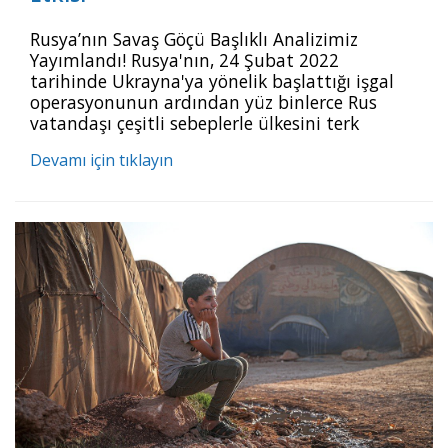
Rusya’nın Savaş Göçü Başlıklı Analizimiz
Yayımlandı! Rusya'nın, 24 Şubat 2022
tarihinde Ukrayna'ya yönelik başlattığı işgal
operasyonunun ardından yüz binlerce Rus
vatandaşı çeşitli sebeplerle ülkesini terk
etmiştir. Yaklaşık 1 milyon Rus vatandaşının
Devamı için tıklayın
Kafkasya ve İskandinavya coğrafyası üzerinden
çevre ülkelere göçü, Rusya'nın göç veren bir
kaynak ülke konumuna geldiğine ilişkin
tartışmaları da g&uum