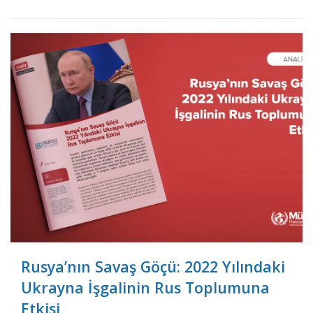
Diğerleri v. Rusya” kararı Rusya’da oturum izni
ile ikamet eden Türk vatandaşı Ömer Akçay’ın
ulu
Rusya’nın Savaş Göçü: 2022 Yılındaki
Ukrayna İşgalinin Rus Toplumuna
Etkisi