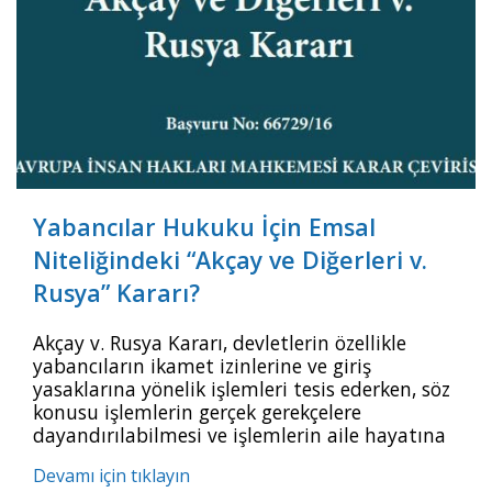
Yabancılar Hukuku İçin Emsal
Niteliğindeki “Akçay ve Diğerleri v.
Rusya” Kararı?
Akçay v. Rusya Kararı, devletlerin özellikle
yabancıların ikamet izinlerine ve giriş
yasaklarına yönelik işlemleri tesis ederken, söz
konusu işlemlerin gerçek gerekçelere
dayandırılabilmesi ve işlemlerin aile hayatına
etkisinin dikkate alınması gerektiği yönünde
Devamı için tıklayın
emsal oluşturmaktadır.AİHM’nin “Akçay ve