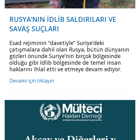
RUSYA’NIN İDLİB SALDIRILARI VE
SAVAŞ SUÇLARI
Esad rejiminin “davetiyle” Suriye’deki
çatışmalara dahil olan Rusya, bütün dünyanın
gözleri önünde Suriye’nin birçok bölgesinde
olduğu gibi İdlib bölgesinde de temel insan
haklarını ihlal etti ve etmeye devam ediyor.
Uluslararası hukuk normlarını hiçe sayarak
Devamı için tıklayın
gerçekleştirilen saldırılarda yerleşim alanları
hedef alındı, siviller öldürüldü ve sakat
bırakıldı. Rusya tüm bu eylemleri