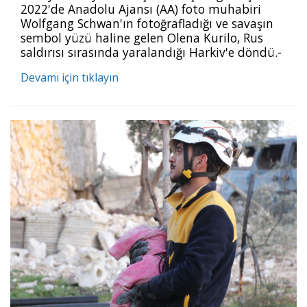
2022'de Anadolu Ajansı (AA) foto muhabiri
Wolfgang Schwan'ın fotoğrafladığı ve savaşın
sembol yüzü haline gelen Olena Kurilo, Rus
saldırısı sırasında yaralandığı Harkiv'e döndü.-
Rusya'nın hava saldırısı sırasında yaşadığı
Devamı için tıklayın
binaya roketin isabet etmesi sonucu
yaralanan Kurilo, koşullar nasıl olursa olsun
yurt dışında kalmak istemediğini, Ukrayna'ya
geri dönmeye karar verdiğini söyledi.- Kurilo,
"Yaralanmamış olsaydım ülkemi asla terk
etmezdim.