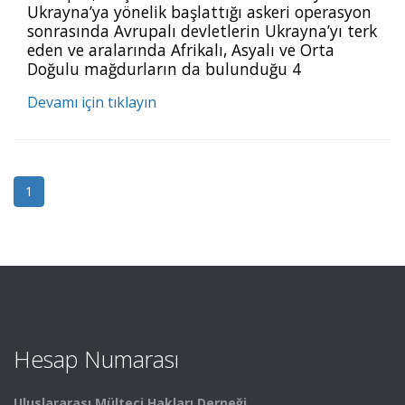
Ukrayna’ya yönelik başlattığı askeri operasyon
sonrasında Avrupalı devletlerin Ukrayna’yı terk
eden ve aralarında Afrikalı, Asyalı ve Orta
Doğulu mağdurların da bulunduğu 4
milyondan fazla mülteciye yönelik açık bir çifte
Devamı için tıklayın
standart uyguladığını vurgulamaktadır. Rapor
ayrıca, Avrupalı devletlerin 2011 yılındaki
mülteci akını başta olmak üzere Avrupa
dışından gelen sığınmacılara ve mültecilere
1
Hesap Numarası
Uluslararası Mülteci Hakları Derneği