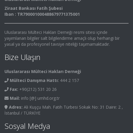
Ziraat Bankası Fatih Şubesi
Iban : TR790001000488679771375001
Uluslararası Mülteci Hakları Derneği resmi sitesi içinde
yayımlanan bilgiler salt bilgilendirme amaçlı olup herhangi bir
yasal ya da profesyonel tavsiye niteliği taşımamaktadır.
Bize Ulaşın
Uluslararası Mülteci Hakları Derneği
Mülteci Danışma Hattı:
444 2 157
Fax:
+90(212) 531 20 26
Mail:
info [@] umhd.org.tr
Adres:
Ali Kuşçu Mah. Fatih Türbesi Sokak No: 31 Daire: 2 ,
İstanbul / TÜRKİYE
Sosyal Medya