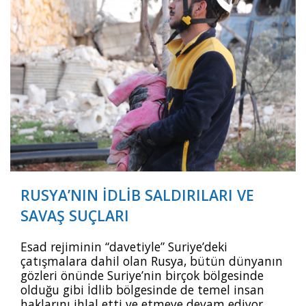
Videolar
Yayınlar
Kitap ve film
RUSYA’NIN İDLİB SALDIRILARI VE
SAVAŞ SUÇLARI
Esad rejiminin “davetiyle” Suriye’deki
çatışmalara dahil olan Rusya, bütün dünyanın
gözleri önünde Suriye’nin birçok bölgesinde
olduğu gibi İdlib bölgesinde de temel insan
haklarını ihlal etti ve etmeye devam ediyor.