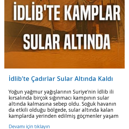
İdlib’te Çadırlar Sular Altında Kaldı
Yoğun yağmur yağışlarının Suriye’nin İdlib ili
kırsalında birçok sığınmacı kampının sular
altında kalmasına sebep oldu. Soğuk havanın
da etkili olduğu bölgede, sular altında kalan
kamplarda yerinden edilmiş göçmenler yaşam
mücadelesi veriyor. Soğuk havanın da etkili
Devamı için tıklayın
olduğu bölgede, sular altında kalan kamplarda