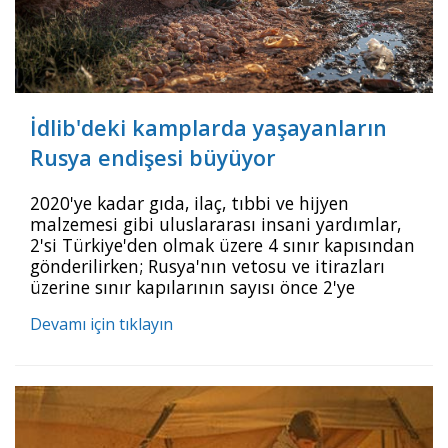
İdlib'deki kamplarda yaşayanların
Rusya endişesi büyüyor
2020'ye kadar gıda, ilaç, tıbbi ve hijyen
malzemesi gibi uluslararası insani yardımlar,
2'si Türkiye'den olmak üzere 4 sınır kapısından
gönderilirken; Rusya'nın vetosu ve itirazları
üzerine sınır kapılarının sayısı önce 2'ye
indirildi. Daha sonra Rusya, sadece Cilvegözü
Devamı için tıklayın
karşısındaki Babülhava'nın 1 yıl daha açık
tutulmasına onay verdi. Babülhava Sınır
Kapısı'ndan her ay 1000'den fazla insani
yardım tırı Suriye'ye geçiyor ancak bu