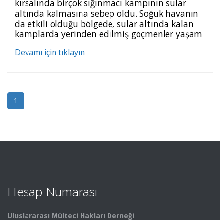
kırsalında birçok sığınmacı kampının sular
altında kalmasına sebep oldu. Soğuk havanın
da etkili olduğu bölgede, sular altında kalan
kamplarda yerinden edilmiş göçmenler yaşam
mücadelesi veriyor. Soğuk havanın da etkili
Devamı için tıklayın
olduğu bölgede, sular altında kalan kamplarda
yerinden edilmiş göçmenler yaşam mücadelesi
veriyor. pic.twitter.com/axGwU4ZKib —
Mülteci Hakları (@multecihakder) January 18,
2021
1
Hesap Numarası
Uluslararası Mülteci Hakları Derneği