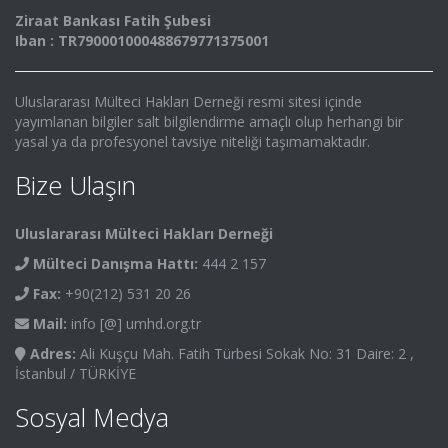
Ziraat Bankası Fatih Şubesi
Iban : TR790001000488679771375001
Uluslararası Mülteci Hakları Derneği resmi sitesi içinde
yayımlanan bilgiler salt bilgilendirme amaçlı olup herhangi bir
yasal ya da profesyonel tavsiye niteliği taşımamaktadır.
Bize Ulaşın
Uluslararası Mülteci Hakları Derneği
Mülteci Danışma Hattı:
444 2 157
Fax:
+90(212) 531 20 26
Mail:
info [@] umhd.org.tr
Adres:
Ali Kuşçu Mah. Fatih Türbesi Sokak No: 31 Daire: 2 ,
İstanbul / TÜRKİYE
Sosyal Medya