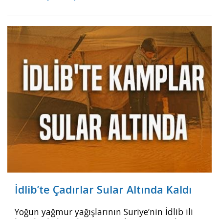
yerinden edilmiş göçmenler yaşam mücadelesi
veriyor. pic.twitter.com/axGwU4ZKib —
Mülteci Hakları (@multecihakder) January 18,
2021
İdlib’te Çadırlar Sular Altında Kaldı
Yoğun yağmur yağışlarının Suriye’nin İdlib ili