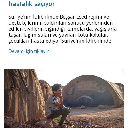
hastalık saçıyor
Suriye'nin İdlib ilinde Beşşar Esed rejimi ve
destekçilerinin saldırıları sonucu yerlerinden
edilen sivillerin sığındığı kamplarda, yağışlarla
taşan lağım suları ve yayılan kötü kokular,
çocukları hasta ediyor.Suriye'nin İdlib ilinde
Beşşar Esed rejimi ve destekçilerinin saldırıları
Devamı için tıklayın
sonucu yerlerinden edilen sivillerin sığındığı
kamplarda, yağışlarla taşan lağım suları ve
yayılan kötü kokular, çocukları hasta
ediyor.Ülkenin kuzeybatısındaki İdlib ilinde
etkili olan yağışlar, Esed rejimi ve deste